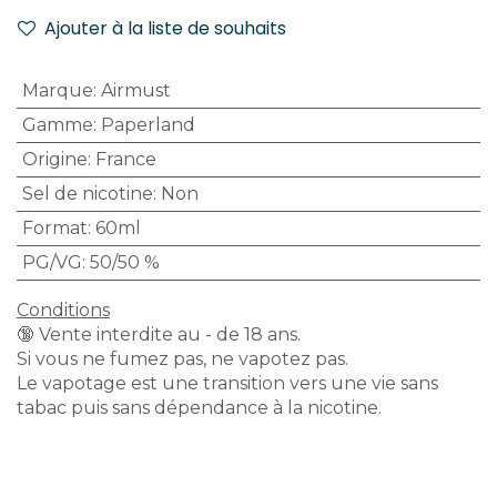
Ajouter à la liste de souhaits
Marque
:
Airmust
Gamme
:
Paperland
Origine
:
France
Sel de nicotine
:
Non
Format
:
60ml
PG/VG
:
50/50 %
Conditions
🔞 Vente interdite au - de 18 ans.
Si vous ne fumez pas, ne vapotez pas.
Le vapotage est une transition vers une vie sans
tabac puis sans dépendance à la nicotine.