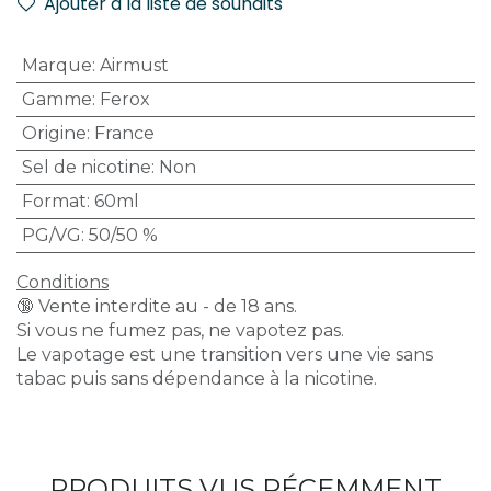
Ajouter à la liste de souhaits
Marque
:
Airmust
Gamme
:
Ferox
Origine
:
France
Sel de nicotine
:
Non
Format
:
60ml
PG/VG
:
50/50 %
Conditions
🔞 Vente interdite au - de 18 ans.
Si vous ne fumez pas, ne vapotez pas.
Le vapotage est une transition vers une vie sans
tabac puis sans dépendance à la nicotine.
PRODUITS VUS RÉCEMMENT