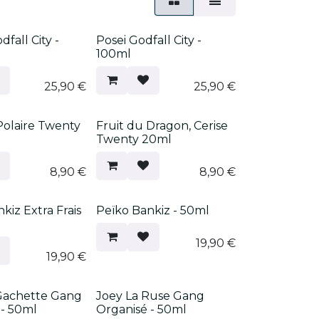
!
Nouveau !
fall City -
Posei Godfall City -
100ml
25,90
€
25,90
€
!
Nouveau !
olaire Twenty
Fruit du Dragon, Cerise
Twenty 20ml
8,90
€
8,90
€
!
Nouveau !
kiz Extra Frais
Peïko Bankiz - 50ml
19,90
€
19,90
€
!
Nouveau !
Gachette Gang
Joey La Ruse Gang
 - 50ml
Organisé - 50ml