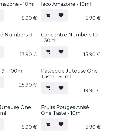
mazone - 10ml
Iaco Amazone - 10ml
5,90
€
5,90
€
é Numbers 11 -
Concentré Numbers 10
- 30ml
13,90
€
13,90
€
9 - 100ml
Pasteque Juteuse One
Taste - 50ml
25,90
€
19,90
€
Juteuse One
Fruits Rouges Anisé
0ml
One Taste - 10ml
5,90
€
5,90
€