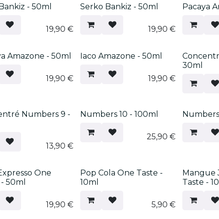
 Bankiz - 50ml
Serko Bankiz - 50ml
Pacaya A
19,90
€
19,90
€
a Amazone - 50ml
Iaco Amazone - 50ml
Concentr
30ml
19,90
€
19,90
€
ntré Numbers 9 -
Numbers 10 - 100ml
Numbers 
25,90
€
13,90
€
Expresso One
Pop Cola One Taste -
Mangue 
 - 50ml
10ml
Taste - 1
19,90
€
5,90
€