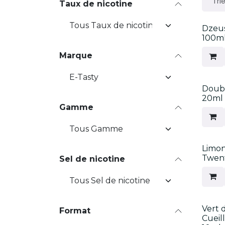
Trie
Taux de nicotine
Nouv
Dzeus
100m
Marque
Nouv
Doub
20ml
Gamme
Nouv
Limon
Twen
Sel de nicotine
Nouv
Vert d
Format
Cueil