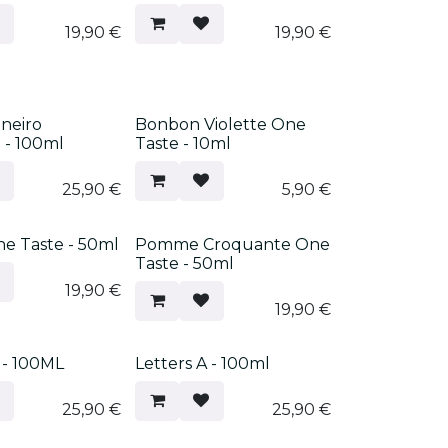
19,90
€
19,90
€
!
Nouveau !
aneiro
Bonbon Violette One
- 100ml
Taste - 10ml
25,90
€
5,90
€
!
Nouveau !
e Taste - 50ml
Pomme Croquante One
Taste - 50ml
19,90
€
19,90
€
 - 100ML
Letters A - 100ml
25,90
€
25,90
€