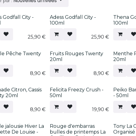
Nouvelles arrivées
r par :
eau !
Nouveau !
Nouveau 
 Godfall City -
Adess Godfall City -
Thena God
l
100ml
100ml
25,90
€
25,90
€
eau !
Nouveau !
Nouveau 
le Pêche Twenty
Fruits Rouges Twenty
Menthe P
20ml
20ml
8,90
€
8,90
€
eau !
Nouveau !
Nouveau 
ade Citron, Cassis
Felicita Freezy Crush -
Peïko Ban
ty 20ml
50ml
- 50ml
8,90
€
19,90
€
eau !
Nouveau !
Nouveau 
e jalousie Hiver La
Rouge d'embarras
Tony La 
lette De Louise -
bulles de printemps La
Organisé