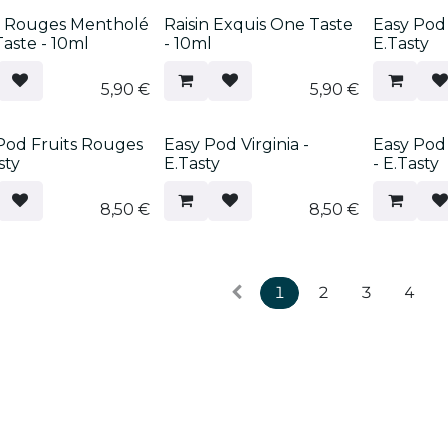
s Rouges Mentholé
Raisin Exquis One Taste
Easy Pod 
aste - 10ml
- 10ml
E.Tasty
5,90
€
5,90
€
Pod Fruits Rouges
Easy Pod Virginia -
Easy Pod
sty
E.Tasty
- E.Tasty
8,50
€
8,50
€
1
2
3
4