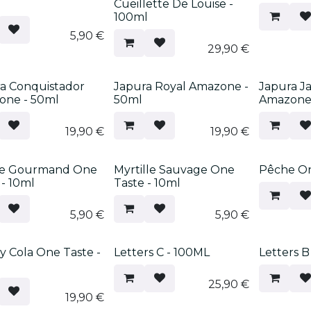
Cueillette De Louise -
100ml
5,90
€
29,90
€
eau !
Nouveau !
Nouveau 
a Conquistador
Japura Royal Amazone -
Japura J
one - 50ml
50ml
Amazone 
19,90
€
19,90
€
eau !
Nouveau !
Nouveau 
ie Gourmand One
Myrtille Sauvage One
Pêche On
 - 10ml
Taste - 10ml
5,90
€
5,90
€
eau !
y Cola One Taste -
Letters C - 100ML
Letters B
25,90
€
19,90
€