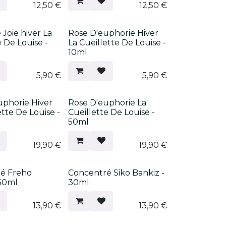
12,50
€
12,50
€
Joie hiver La
Rose D'euphorie Hiver
e De Louise -
La Cueillette De Louise -
10ml
5,90
€
5,90
€
uphorie Hiver
Rose D'euphorie La
ette De Louise -
Cueillette De Louise -
50ml
19,90
€
19,90
€
é Freho
Concentré Siko Bankiz -
 30ml
30ml
13,90
€
13,90
€