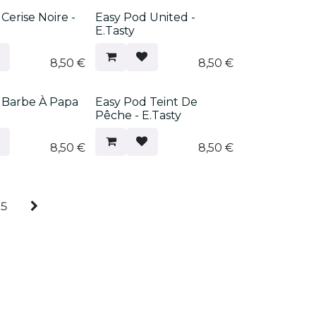
Cerise Noire -
Easy Pod United -
E.Tasty
8,50
€
8,50
€
 Barbe À Papa
Easy Pod Teint De
Pêche - E.Tasty
8,50
€
8,50
€
5