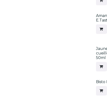
Amani
E.Tas
Jaune
cueil
50ml
Bisto