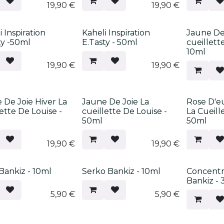
19,90
€
19,90
€
 Inspiration
Kaheli Inspiration
Jaune De 
ty -50ml
E.Tasty - 50ml
cueillett
10ml
19,90
€
19,90
€
 De Joie Hiver La
Jaune De Joie La
Rose D'e
lette De Louise -
cueillette De Louise -
La Cueill
50ml
50ml
19,90
€
19,90
€
 Bankiz - 10ml
Serko Bankiz - 10ml
Concentr
Bankiz -
5,90
€
5,90
€