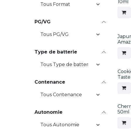
10ml
PG/VG
Nouv
Japur
Amaz
Type de batterie
Nouv
Cook
Taste
Contenance
Nouv
Cherr
50ml
Autonomie