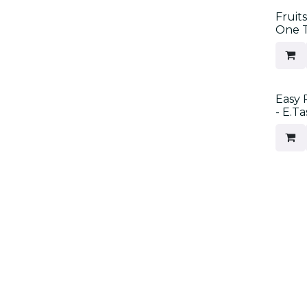
Fruit
One T
Easy 
- E.Ta