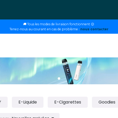
ettes
E-liquides
DIY
Nos magasins
Conseils
🚚 Tous les modes de livraison fonctionnent 😉
Tenez-nous au courant en cas de problème :
nous contacter
Y
E-Liquide
E-Cigarettes
Goodies