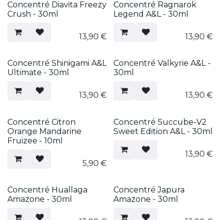
Concentré Diavita Freezy
Concentré Ragnarok
Crush - 30ml
Legend A&L - 30ml
13,90
€
13,90
€
Concentré Shinigami A&L
Concentré Valkyrie A&L -
Ultimate - 30ml
30ml
13,90
€
13,90
€
Concentré Citron
Concentré Succube-V2
Orange Mandarine
Sweet Edition A&L - 30ml
Fruizee - 10ml
13,90
€
5,90
€
Concentré Huallaga
Concentré Japura
Amazone - 30ml
Amazone - 30ml