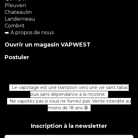
Pleuven
Chateaulin
Landerneau
Combrit
➡️
A propos de nous
Ouvrir un magasin VAPWEST
Postuler
Le vapotage est une transition vers une vie sans tabac
puis sans dépendance à la nicotine.
Ne vapotez pas si vous ne fumez pas. Vente interdite au
moins de 18 ans 🔞
Inscription à la newsletter