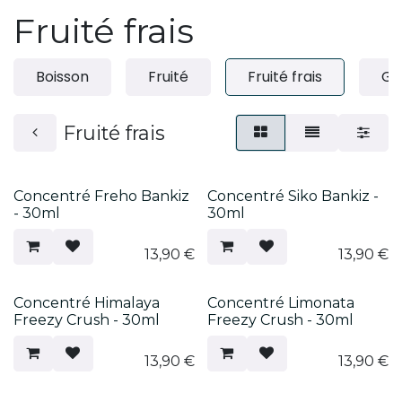
Fruité frais
Boisson
Fruité
Fruité frais
Go
Fruité frais
Concentré Freho Bankiz
Concentré Siko Bankiz -
- 30ml
30ml
13,90
€
13,90
€
Concentré Himalaya
Concentré Limonata
Freezy Crush - 30ml
Freezy Crush - 30ml
13,90
€
13,90
€