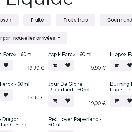
isson
Fruité
Fruité frais
Gourman
Nouvelles arrivées
r par :
eau !
Nouveau !
Nouveau 
 Ferox - 60ml
Aspik Ferox - 60ml
Hippox F
19,90
€
19,90
€
eau !
Nouveau !
Nouveau 
 Ferox - 60ml
Jour De Gloire
Burning 
Paperland - 60ml
Paperlan
19,90
€
19,90
€
eau !
Nouveau !
e Dragon
Red Lover Paperland -
land - 60ml
60ml