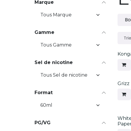
Marque
Bo
Gamme
Trie
Nouv
Konga
Sel de nicotine
Nouv
Grizz
Format
Nouv
Whit
PG/VG
Paper