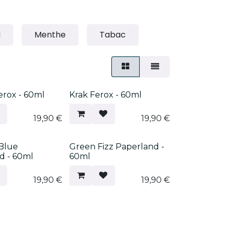
d
Menthe
Tabac
!
Nouveau !
erox - 60ml
Krak Ferox - 60ml
19,90
€
19,90
€
!
Nouveau !
Blue
Green Fizz Paperland -
d - 60ml
60ml
19,90
€
19,90
€