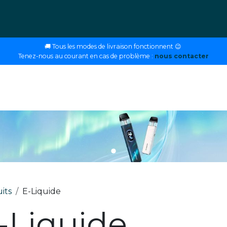
ettes
E-liquides
DIY
Nos magasins
Conseils
🚚 Tous les modes de livraison fonctionnent 😉
Tenez-nous au courant en cas de problème :
nous contacter
its
E-Liquide
-Liquide