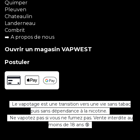
Quimper
Pleuven
Chateaulin
Landerneau
Combrit
➡️
A propos de nous
Ouvrir un magasin VAPWEST
Postuler
Le vapotage est une transition vers une vie sans tabac
puis sans dépendance à la nicotine.
Ne vapotez pas si vous ne fumez pas. Vente interdite au
moins de 18 ans 🔞