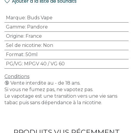
Ajouter à la liste de souhaits
Marque
:
Buds Vape
Gamme
:
Pandore
Origine
:
France
Sel de nicotine
:
Non
Format
:
50ml
PG/VG
:
MPGV 40 / VG 60
Conditions
🔞 Vente interdite au - de 18 ans.
Si vous ne fumez pas, ne vapotez pas.
Le vapotage est une transition vers une vie sans
tabac puis sans dépendance à la nicotine.
PRODUITS VUS RÉCEMMENT