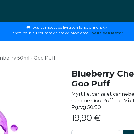
ettes
E-liquides
DIY
Nos magasins
Conseils
🚚 Tous les modes de livraison fonctionnent 😉
Tenez-nous au courant en cas de problème :
nous contacter
nberry 50ml - Goo Puff
Blueberry Che
Goo Puff
Myrtille, cerise et canneb
gamme Goo Puff par Mix N
Pg/Vg 50/50.
19,90
€