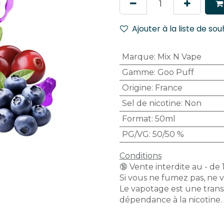
Ajouter à la liste de sou
Marque
:
Mix N Vape
Gamme
:
Goo Puff
Origine
:
France
Sel de nicotine
:
Non
Format
:
50ml
PG/VG
:
50/50 %
Conditions
🔞 Vente interdite au - de 
Si vous ne fumez pas, ne 
Le vapotage est une transi
dépendance à la nicotine.