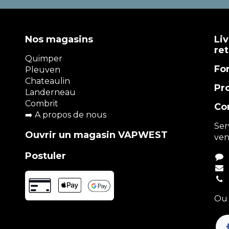
Nos magasins
Liv
re
Quimper
Fo
Pleuven
Chateaulin
Pr
Landerneau
Combrit
Co
➡️
A propos de nous
Ser
Ouvrir un magasin VAPWEST
ven
Postuler
Ou 