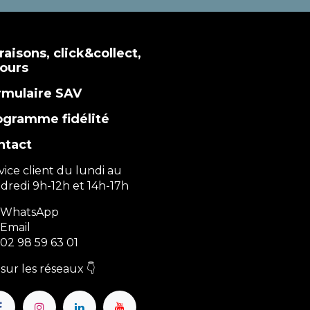
raisons, click&collect,
tours
rmulaire SAV
ogramme fidélité
ntact
vice client du lundi au
dredi 9h-12h et 14h-17h
WhatsApp
Email
02 98 59 63 01
sur les réseaux 👇