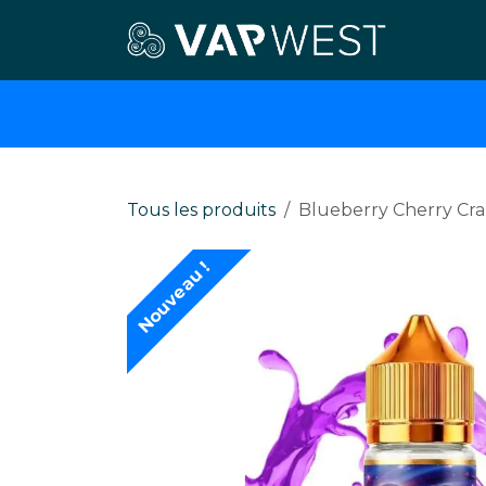
Se rendre au contenu
E-cigar
Tous les produits
Blueberry Cherry Cra
Nouveau !