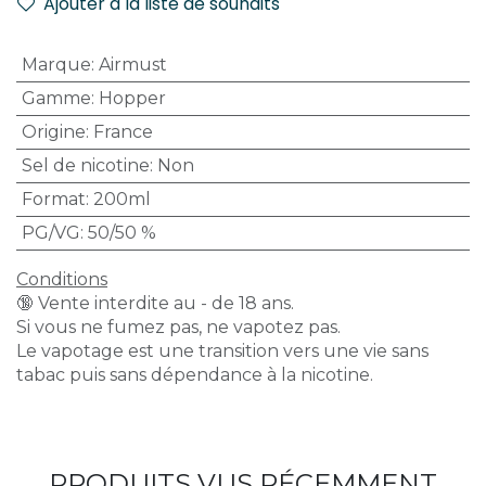
Ajouter à la liste de souhaits
Marque
:
Airmust
Gamme
:
Hopper
Origine
:
France
Sel de nicotine
:
Non
Format
:
200ml
PG/VG
:
50/50 %
Conditions
🔞 Vente interdite au - de 18 ans.
Si vous ne fumez pas, ne vapotez pas.
Le vapotage est une transition vers une vie sans
tabac puis sans dépendance à la nicotine.
PRODUITS VUS RÉCEMMENT