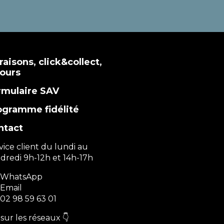
raisons, click&collect,
tours
rmulaire SAV
ogramme fidélité
ntact
vice client du lundi au
dredi 9h-12h et 14h-17h
WhatsApp
Email
02 98 59 63 01
sur les réseaux 👇