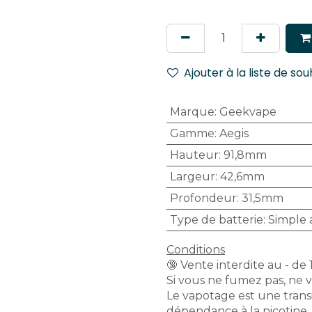
Ajouter à la liste de sou
Marque
:
Geekvape
Gamme
:
Aegis
Hauteur
:
91,8mm
Largeur
:
42,6mm
Profondeur
:
31,5mm
Type de batterie
:
Simple 
Conditions
🔞 Vente interdite au - de 
Si vous ne fumez pas, ne 
Le vapotage est une transi
dépendance à la nicotine.