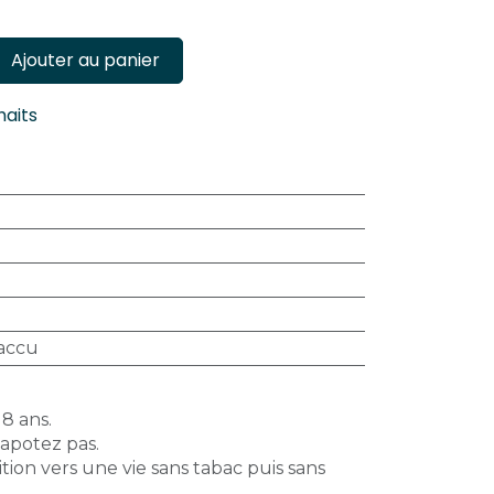
Ajouter au panier
haits
accu
18 ans.
vapotez pas.
tion vers une vie sans tabac puis sans