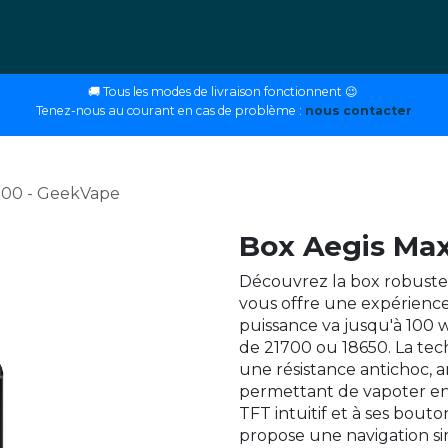
ettes
E-liquides
DIY
Nos magasins
Conseils
🚚 Tous les modes de livraison fonctionnent 😉
Tenez-nous au courant en cas de problème :
nous contacter
100 - GeekVape
Box Aegis Ma
Découvrez la box robuste
vous offre une expérience 
puissance va jusqu'à 100 
de 21700 ou 18650. La tec
une résistance antichoc, a
permettant de vapoter en 
TFT intuitif et à ses bout
propose une navigation si