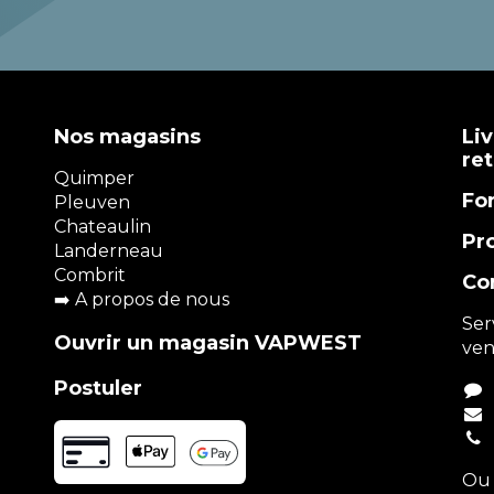
Nos magasins
Liv
re
Quimper
Fo
Pleuven
Chateaulin
Pr
Landerneau
Combrit
Co
➡️
A propos de nous
Ser
Ouvrir un magasin VAPWEST
ven
Postuler
Ou 