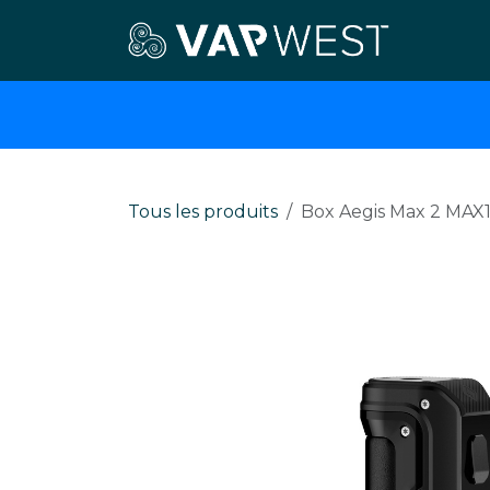
Se rendre au contenu
E-cigar
Tous les produits
Box Aegis Max 2 MAX