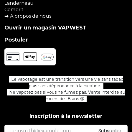
Landerneau
Combrit
➡️
A propos de nous
Ouvrir un magasin VAPWEST
Postuler
Le vapotage est une transition vers une vie sans tabac
puis sans dépendance à la nicotine.
Ne vapotez pas si vous ne fumez pas. Vente interdite au
moins de 18 ans 🔞
Inscription à la newsletter
Subscribe