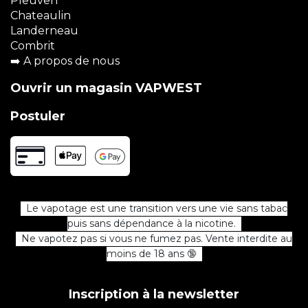
Pleuven
Chateaulin
Landerneau
Combrit
➡️
A propos de nous
Ouvrir un magasin VAPWEST
Postuler
Le vapotage est une transition vers une vie sans tabac
puis sans dépendance à la nicotine.
Ne vapotez pas si vous ne fumez pas. Vente interdite au
moins de 18 ans 🔞
Inscription à la newsletter