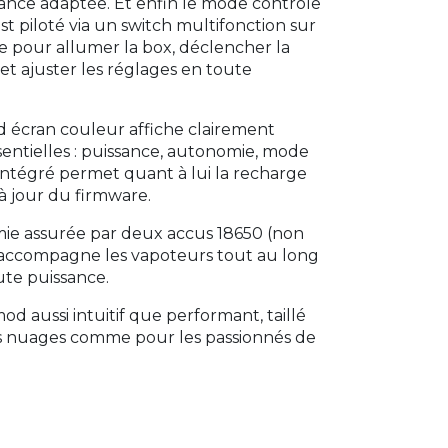
issance adaptée. Et enfin le mode contrôle
t piloté via un switch multifonction sur
e pour allumer la box, déclencher la
t ajuster les réglages en toute
nd écran couleur affiche clairement
sentielles : puissance, autonomie, mode
C intégré permet quant à lui la recharge
 à jour du firmware.
ie assurée par deux accus 18650 (non
20 accompagne les vapoteurs tout au long
ute puissance.
 aussi intuitif que performant, taillé
s nuages comme pour les passionnés de