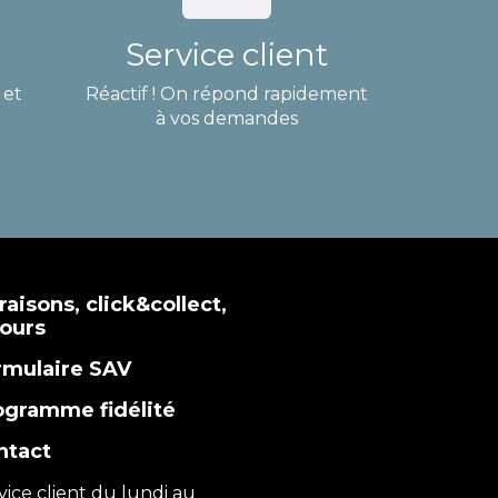
Service client
 et
Réactif ! On répond rapidement
à vos demandes
raisons, click&collect,
tours
rmulaire SAV
ogramme fidélité
ntact
vice client du lundi au