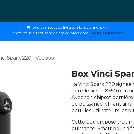
ettes
E-liquides
DIY
Nos magasins
Conseils
🚚 Tous les modes de livraison fonctionnent 😉
Tenez-nous au courant en cas de problème :
nous contacter
nci Spark 220 - Voopoo
Box Vinci Spa
La Vinci Spark 220 signé
double accu 18650 qui mis
Avec son chipset dernière 
de puissance, offrant ains
pour les utilisateurs les p
Cette box propose trois 
puissance. Smart pour dé