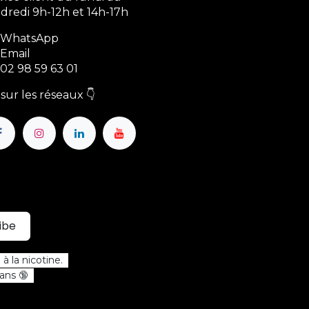
dredi 9h-12h et 14h-17h
WhatsApp
Email
02 98 59 63 01
sur les réseaux 👇
ibe
à la nicotine.
 ans 🔞