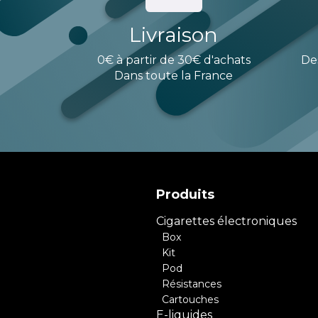
Livraison
0€ à partir de 30€ d'achats
De
Dans toute la France
Produits
Cigarettes électroniques
Box
Kit
Pod
Résistances
Cartouches
E-liquides