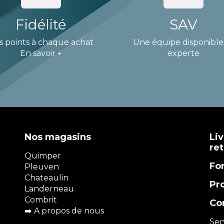
Fidélité
SAV
s points à chaque achat
Une équipe disponible
En savoir +
experte
Nos magasins
Liv
re
Quimper
Fo
Pleuven
Chateaulin
Pr
Landerneau
Combrit
Co
➡️
A propos de nous
Ser