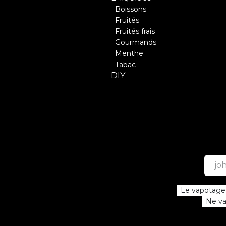
Boissons
Fruités
Fruités frais
Gourmands
Menthe
Tabac
DIY
Le vapotage e
Ne vap