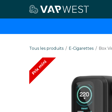
Se rendre au contenu
E-cigar
Tous les produits
E-Cigarettes
Box Vi
Prix mini