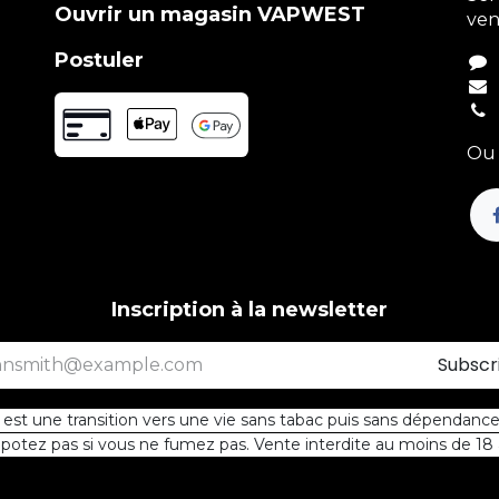
Ouvrir un magasin VAPWEST
ven
Postuler
Ou 
Inscription à la newsletter
Subscr
st une transition vers une vie sans tabac puis sans dépendance 
otez pas si vous ne fumez pas. Vente interdite au moins de 18