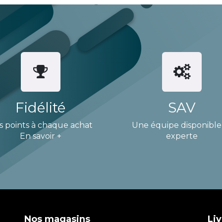
Fidélité
SAV
s points à chaque achat
Une équipe disponible
En savoir +
experte
Nos magasins
Liv