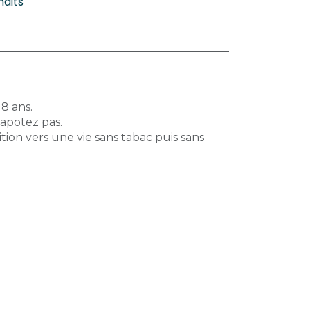
haits
18 ans.
vapotez pas.
tion vers une vie sans tabac puis sans