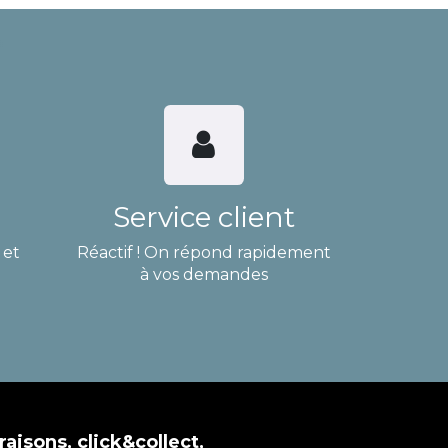
Service client
 et
Réactif ! On répond rapidement
à vos demandes
raisons, click&collect,