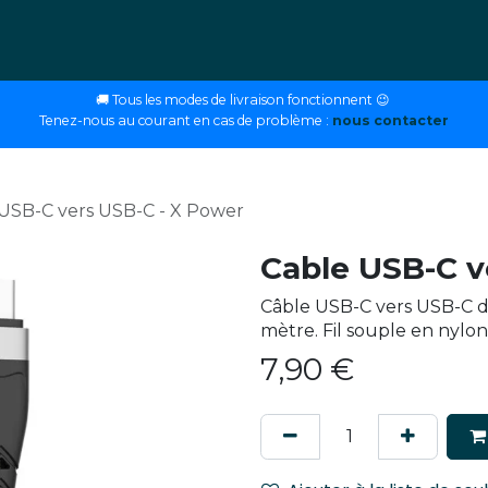
ettes
E-liquides
DIY
Nos magasins
Conseils
🚚 Tous les modes de livraison fonctionnent 😉
Tenez-nous au courant en cas de problème :
nous contacter
USB-C vers USB-C - X Power
Cable USB-C v
Câble USB-C vers USB-C d
mètre. Fil souple en nylon
7,90
€