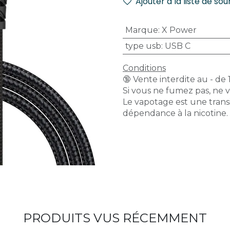
Ajouter à la liste de sou
Marque
:
X Power
type usb
:
USB C
Conditions
🔞 Vente interdite au - de 
Si vous ne fumez pas, ne 
Le vapotage est une transi
dépendance à la nicotine.
PRODUITS VUS RÉCEMMENT