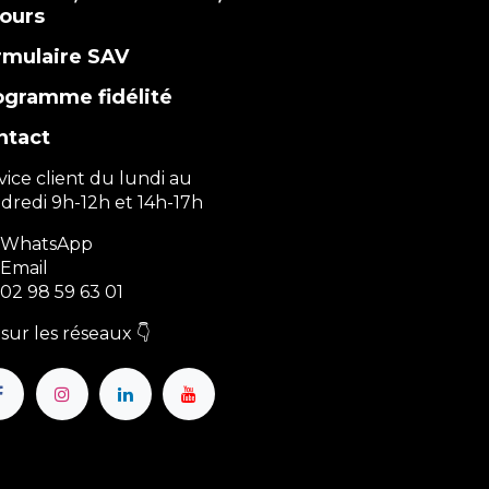
tours
rmulaire SAV
ogramme fidélité
ntact
vice client du lundi au
dredi 9h-12h et 14h-17h
WhatsApp
Email
02 98 59 63 01
sur les réseaux 👇