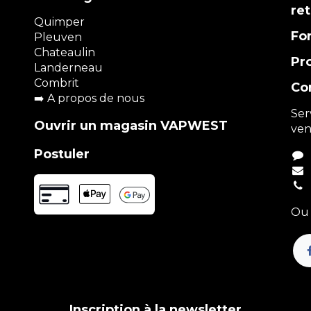
re
Quimper
Fo
Pleuven
Chateaulin
Pr
Landerneau
Combrit
Co
➡️
A propos de nous
Ser
Ouvrir un magasin VAPWEST
ven
Postuler
Ou 
Inscription à la newsletter