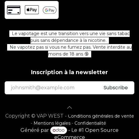
Le vapotage est une transition vers une vie sans tabac
puis sans dépendance à la nicotine.
Ne vapotez pas si vous ne fumez pas. Vente interdite au
moins de 18 ans 🔞
Inscription à la newsletter
Subscribe
Copyright © VAP WEST -
Conditions générales de vente
-
Mentions légales
-
Confidentialité
Généré par
- Le #1
Open Source
eCommerce