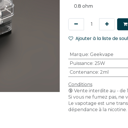
Ajouter à la liste de sou
Marque
:
Geekvape
Puissance
:
25W
Contenance
:
2ml
Conditions
🔞 Vente interdite au - de 
Si vous ne fumez pas, ne 
Le vapotage est une transi
dépendance à la nicotine.