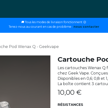
ettes
E-liquides
DIY
Nos magasins
Conseils
🚚 Tous les modes de livraison fonctionnent 😉
Tenez-nous au courant en cas de problème :
nous contacter
uche Pod Wenax Q - Geekvape
Cartouche Po
Les cartouches Wenax Q 
chez Geek Vape. Conçues 
Disponibles en 0,6; 0,8 et 
La boîte contient 3 cartou
10,00
€
RÉSISTANCES