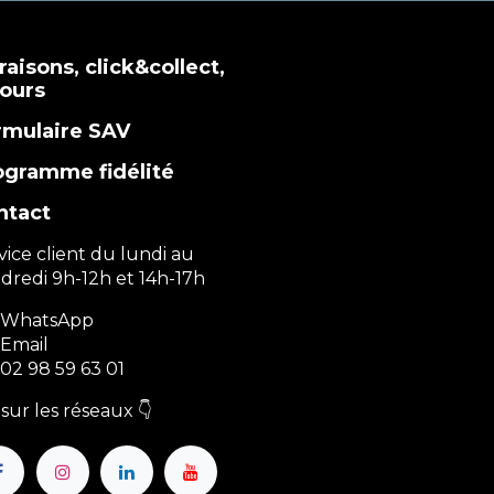
raisons, click&collect,
tours
rmulaire SAV
ogramme fidélité
ntact
vice client du lundi au
dredi 9h-12h et 14h-17h
WhatsApp
Email
02 98 59 63 01
sur les réseaux 👇