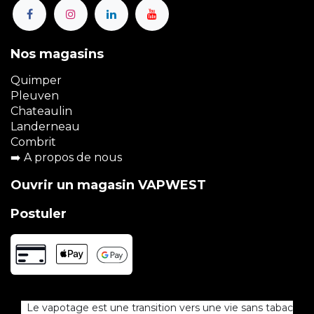
Nos magasins
Quimper
Pleuven
Chateaulin
Landerneau
Combrit
➡️
A propos de nous
Ouvrir un magasin VAPWEST
Postuler
Le vapotage est une transition vers une vie sans tabac