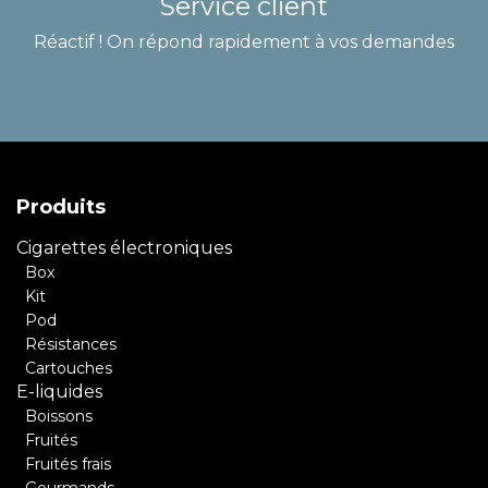
Service client
Réactif ! On répond rapidement à vos demandes
Produits
Cigarettes électroniques
Box
Kit
Pod
Résistances
Cartouches
E-liquides
Boissons
Fruités
Fruités frais
Gourmands