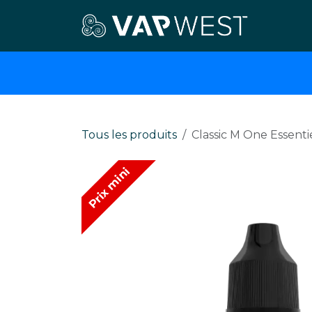
Se rendre au contenu
E-cigar
Tous les produits
Classic M One Essenti
Prix mini