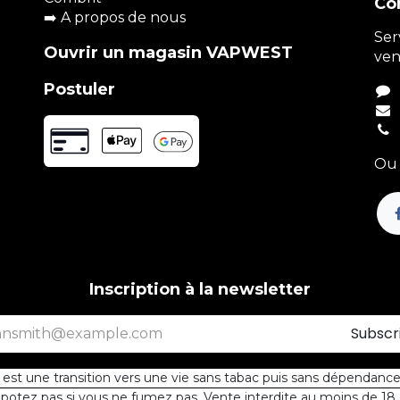
Co
➡️
A propos de nous
Ser
Ouvrir un magasin VAPWEST
ven
Postuler
Ou 
Inscription à la newsletter
Subscr
st une transition vers une vie sans tabac puis sans dépendance 
otez pas si vous ne fumez pas. Vente interdite au moins de 18