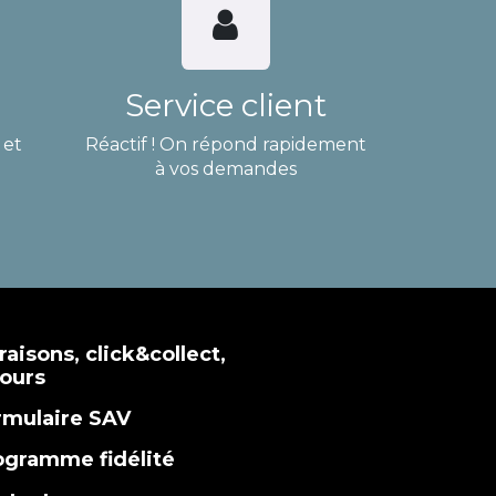
Service client
 et
Réactif ! On répond rapidement
à vos demandes
raisons, click&collect,
tours
rmulaire SAV
ogramme fidélité