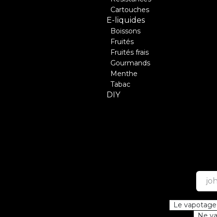
Cartouches
E-liquides
Boissons
Fruités
Fruités frais
Gourmands
Menthe
Tabac
DIY
Le vapotage e
Ne vap