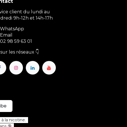
ntact
vice client du lundi au
dredi 9h-12h et 14h-17h
WhatsApp
Email
02 98 59 63 01
sur les réseaux 👇
ibe
à la nicotine.
 ans 🔞