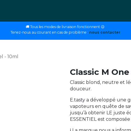
ettes
E-liquides
DIY
Nos magasins
Conseils
🚚 Tous les modes de livraison fonctionnent 😉
Tenez-nous au courant en cas de problème :
nous contacter
el - 10ml
Classic M One 
Classic blond, neutre et l
douceur.
E.tasty a développé une
vapoteurs en quête de save
jusqu’à obtenir LE juste 
ESSENTIEL est composée d
ℹ️ La marque nous a infor