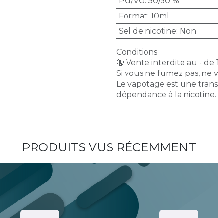
PG/VG
:
50/50 %
Format
:
10ml
Sel de nicotine
:
Non
Conditions
🔞 Vente interdite au - de 
Si vous ne fumez pas, ne 
Le vapotage est une transi
dépendance à la nicotine.
PRODUITS VUS RÉCEMMENT