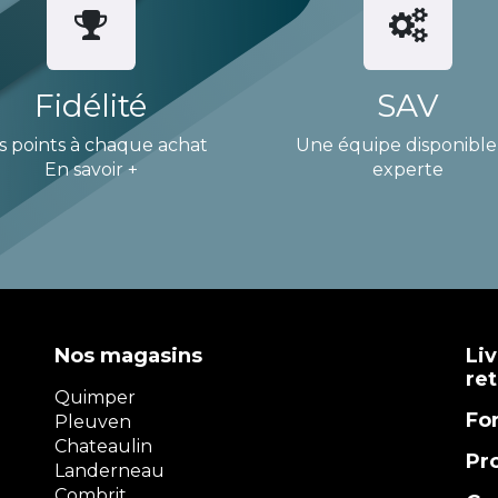
Fidélité
SAV
s points à chaque achat
Une équipe disponible
En savoir +
experte
Nos magasins
Liv
re
Quimper
Fo
Pleuven
Chateaulin
Pr
Landerneau
Combrit