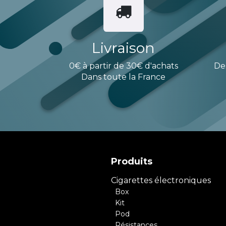
Livraison
0€ à partir de 30€ d'achats
De
Dans toute la France
Produits
Cigarettes électroniques
Box
Kit
Pod
Résistances