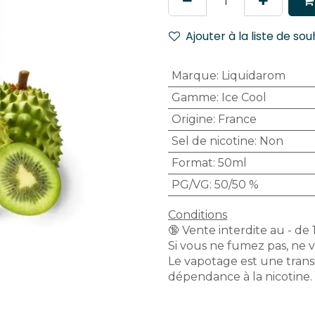
Ajouter à la liste de sou
Marque
:
Liquidarom
Gamme
:
Ice Cool
Origine
:
France
Sel de nicotine
:
Non
Format
:
50ml
PG/VG
:
50/50 %
Conditions
🔞 Vente interdite au - de 
Si vous ne fumez pas, ne 
Le vapotage est une transi
dépendance à la nicotine.