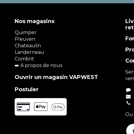
Nos magasins
Liv
re
Quimper
Fo
Pleuven
Chateaulin
Pr
Landerneau
Combrit
Co
➡️
A propos de nous
Ser
Ouvrir un magasin VAPWEST
ven
Postuler
Ou 