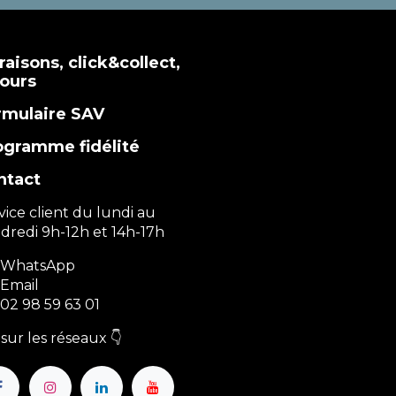
raisons, click&collect,
tours
rmulaire SAV
ogramme fidélité
ntact
vice client du lundi au
dredi 9h-12h et 14h-17h
WhatsApp
Email
02 98 59 63 01
sur les réseaux 👇