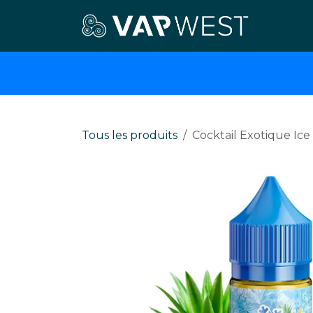
Se rendre au contenu
E-cigar
Tous les produits
Cocktail Exotique Ice