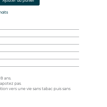
Ajouter au panier
haits
18 ans.
vapotez pas.
tion vers une vie sans tabac puis sans