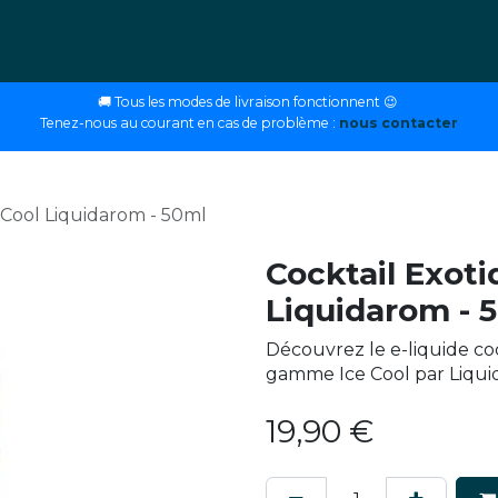
ettes
E-liquides
DIY
Nos magasins
Conseils
🚚 Tous les modes de livraison fonctionnent 😉
Tenez-nous au courant en cas de problème :
nous contacter
 Cool Liquidarom - 50ml
Cocktail Exoti
Liquidarom - 
Découvrez le e-liquide coc
gamme Ice Cool par Liqui
19,90
€