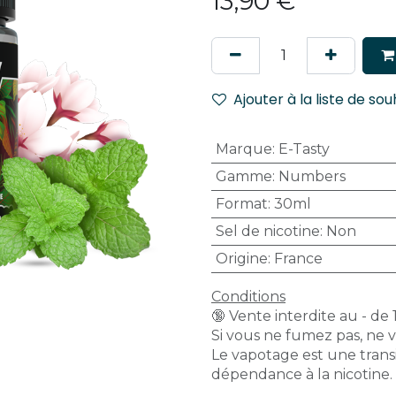
13,90
€
Ajouter à la liste de sou
Marque
:
E-Tasty
Gamme
:
Numbers
Format
:
30ml
Sel de nicotine
:
Non
Origine
:
France
Conditions
🔞 Vente interdite au - de 
Si vous ne fumez pas, ne 
Le vapotage est une transi
dépendance à la nicotine.