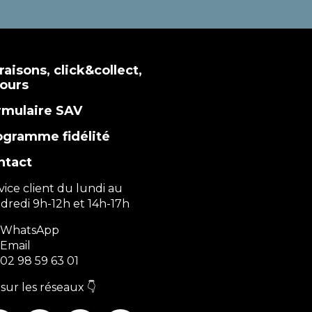
raisons, click&collect,
tours
rmulaire SAV
ogramme fidélité
ntact
vice client du lundi au
dredi 9h-12h et 14h-17h
WhatsApp
Email
02 98 59 63 01
sur les réseaux 👇