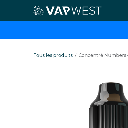
Se rendre au contenu
E-cigar
Tous les produits
Concentré Numbers 4