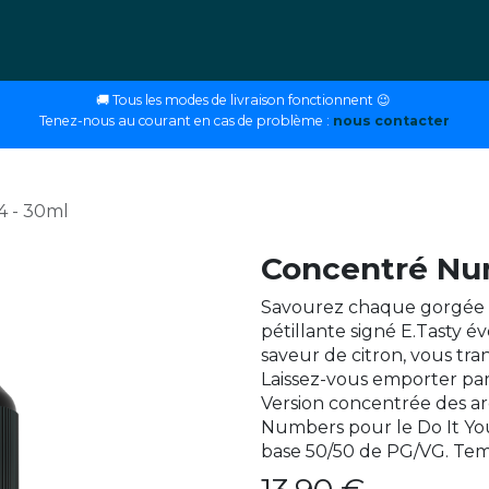
ettes
E-liquides
DIY
Nos magasins
Conseils
🚚 Tous les modes de livraison fonctionnent 😉
Tenez-nous au courant en cas de problème :
nous contacter
 - 30ml
Concentré Nu
Savourez chaque gorgée 
pétillante signé E.Tasty év
saveur de citron, vous tran
Laissez-vous emporter par 
Version concentrée des a
Numbers pour le Do It You
base 50/50 de PG/VG. Temp