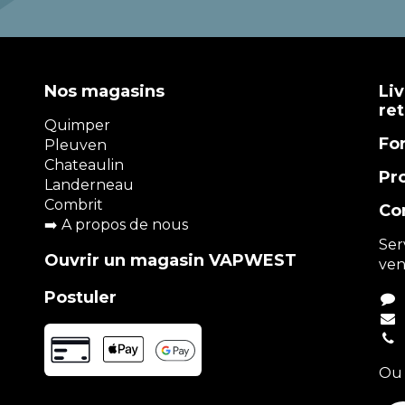
Nos magasins
Liv
re
Quimper
Fo
Pleuven
Chateaulin
Pr
Landerneau
Combrit
Co
➡️
A propos de nous
Ser
Ouvrir un magasin VAPWEST
ven
Postuler
Ou 