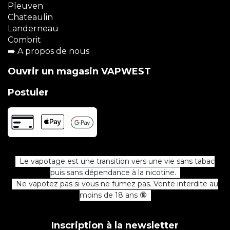
Pleuven
Chateaulin
Landerneau
Combrit
➡️
A propos de nous
Ouvrir un magasin VAPWEST
Postuler
Le vapotage est une transition vers une vie sans tabac
puis sans dépendance à la nicotine.
Ne vapotez pas si vous ne fumez pas. Vente interdite au
moins de 18 ans 🔞
Inscription à la newsletter