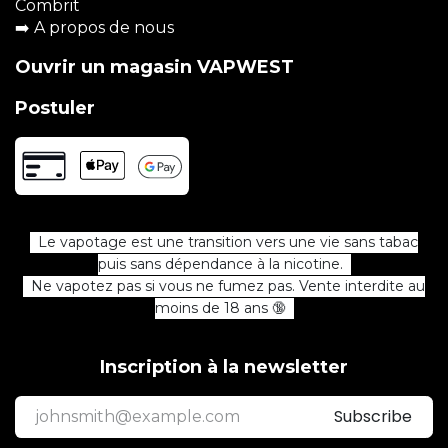
Combrit
➡️
A propos de nous
Ouvrir un magasin VAPWEST
Postuler
Le vapotage est une transition vers une vie sans tabac
puis sans dépendance à la nicotine.
Ne vapotez pas si vous ne fumez pas. Vente interdite au
moins de 18 ans 🔞
Inscription à la newsletter
Subscribe