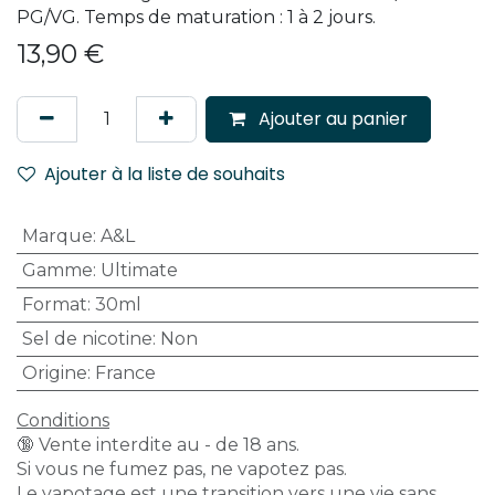
PG/VG. Temps de maturation : 1 à 2 jours.
13,90
€
Ajouter au panier
Ajouter à la liste de souhaits
Marque
:
A&L
Gamme
:
Ultimate
Format
:
30ml
Sel de nicotine
:
Non
Origine
:
France
Conditions
🔞 Vente interdite au - de 18 ans.
Si vous ne fumez pas, ne vapotez pas.
Le vapotage est une transition vers une vie sans