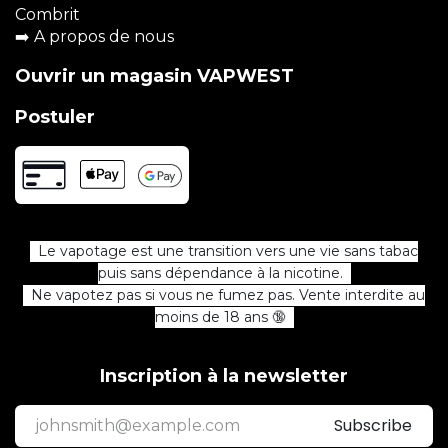
Combrit
➡️
A propos de nous
Ouvrir un magasin VAPWEST
Postuler
Le vapotage est une transition vers une vie sans tabac
puis sans dépendance à la nicotine.
Ne vapotez pas si vous ne fumez pas. Vente interdite au
moins de 18 ans 🔞
Inscription à la newsletter
Subscribe