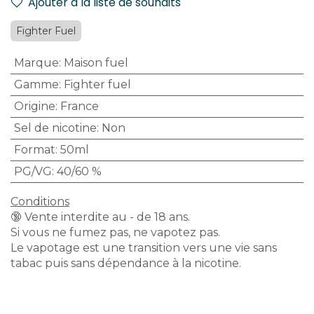
Ajouter à la liste de souhaits
Fighter Fuel
Marque
:
Maison fuel
Gamme
:
Fighter fuel
Origine
:
France
Sel de nicotine
:
Non
Format
:
50ml
PG/VG
:
40/60 %
Conditions
🔞 Vente interdite au - de 18 ans.
Si vous ne fumez pas, ne vapotez pas.
Le vapotage est une transition vers une vie sans
tabac puis sans dépendance à la nicotine.