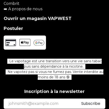
Combrit
➡️
A propos de nous
Ouvrir un magasin VAPWEST
Postuler
Le vapotage est une transition vers une vie sans tabac
puis sans dépendance à la nicotine.
Ne vapotez pas si vous ne fumez pas. Vente interdite au
moins de 18 ans 🔞
Inscription à la newsletter
Subscribe