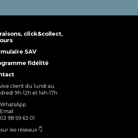
raisons, click&collect,
tours
rmulaire SAV
ogramme fidélité
ntact
vice client du lundi au
dredi 9h-12h et 14h-17h
WhatsApp
Email
02 98 59 63 01
sur les réseaux 👇