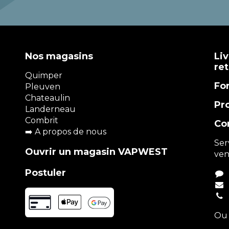
Nos magasins
Liv
re
Quimper
Fo
Pleuven
Chateaulin
Pr
Landerneau
Combrit
Co
➡️
A propos de nous
Ser
Ouvrir un magasin VAPWEST
ven
Postuler
Ou 