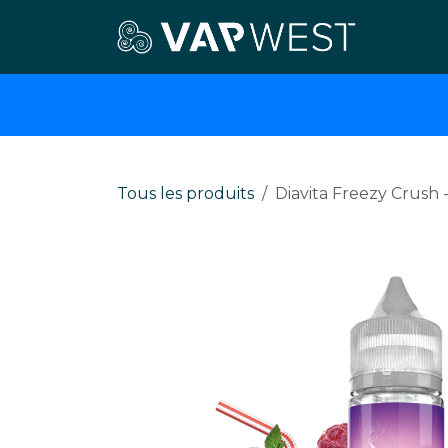
Se rendre au contenu
E-cigar
Tous les produits
Diavita Freezy Crush 