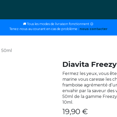
ettes
E-liquides
DIY
Nos magasins
Conseils
🚚 Tous les modes de livraison fonctionnent 😉
Tenez-nous au courant en cas de problème :
nous contacter
- 50ml
Diavita Freezy
Fermez les yeux, vous êtes
marine vous caresse les c
framboise agrémenté d’un f
envahir par la saveur des 
50ml de la gamme Freezy C
10ml.
19,90
€