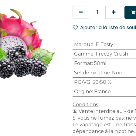
Ajouter à la liste de sou
Marque
:
E-Tasty
Gamme
:
Freezy Crush
Format
:
50ml
Sel de nicotine
:
Non
PG/VG
:
50/50 %
Origine
:
France
Conditions
🔞 Vente interdite au - de 
Si vous ne fumez pas, ne 
Le vapotage est une transi
dépendance à la nicotine.