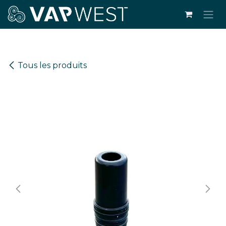
Se rendre au contenu
Tous les produits