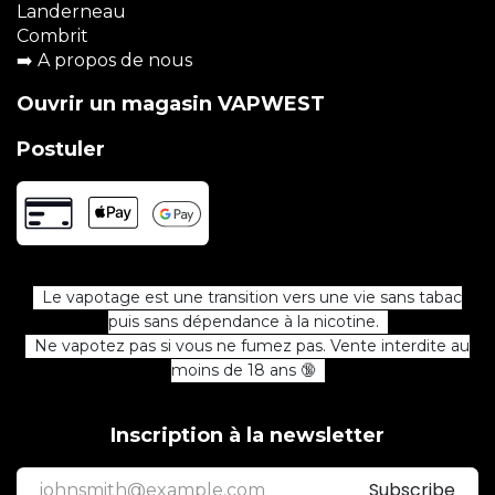
Landerneau
Combrit
➡️
A propos de nous
Ouvrir un magasin VAPWEST
Postuler
Le vapotage est une transition vers une vie sans tabac
puis sans dépendance à la nicotine.
Ne vapotez pas si vous ne fumez pas. Vente interdite au
moins de 18 ans 🔞
Inscription à la newsletter
Subscribe