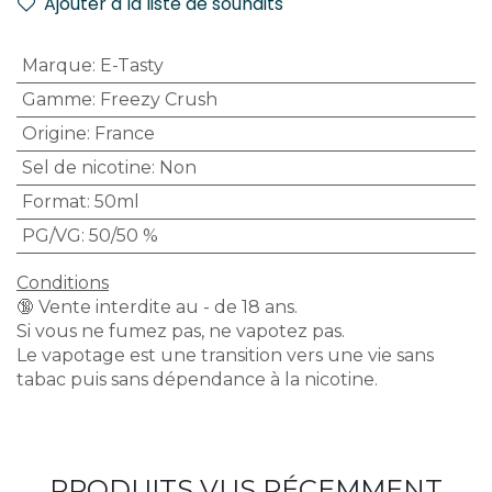
Ajouter à la liste de souhaits
Marque
:
E-Tasty
Gamme
:
Freezy Crush
Origine
:
France
Sel de nicotine
:
Non
Format
:
50ml
PG/VG
:
50/50 %
Conditions
🔞 Vente interdite au - de 18 ans.
Si vous ne fumez pas, ne vapotez pas.
Le vapotage est une transition vers une vie sans
tabac puis sans dépendance à la nicotine.
PRODUITS VUS RÉCEMMENT