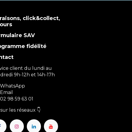
raisons, click&collect,
tours
rmulaire SAV
ogramme fidélité
ntact
vice client du lundi au
dredi 9h-12h et 14h-17h
WhatsApp
Email
02 98 59 63 01
sur les réseaux 👇