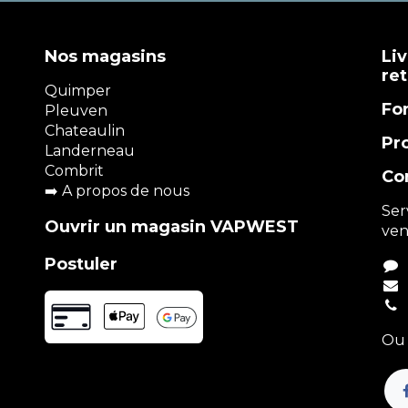
Nos magasins
Liv
re
Quimper
Fo
Pleuven
Chateaulin
Pr
Landerneau
Combrit
Co
➡️
A propos de nous
Ser
Ouvrir un magasin VAPWEST
ven
Postuler
Ou 