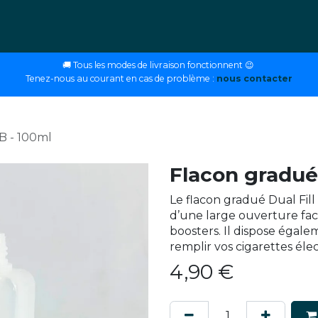
ettes
E-liquides
DIY
Nos magasins
Conseils
🚚 Tous les modes de livraison fonctionnent 😉
Tenez-nous au courant en cas de problème :
nous contacter
B - 100ml
Flacon gradué
Le flacon gradué Dual Fill 
d’une large ouverture fac
boosters. Il dispose égal
remplir vos cigarettes él
4,90
€