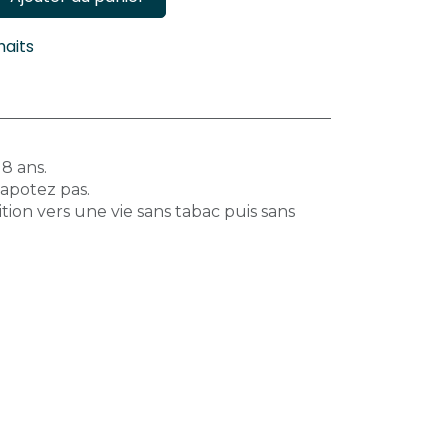
haits
18 ans.
vapotez pas.
tion vers une vie sans tabac puis sans