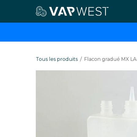
Se rendre au contenu
E-cigar
Tous les produits
Flacon gradué MX LA