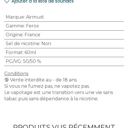
Ajouter à la liste de souhaits
Marque
:
Airmust
Gamme
:
Ferox
Origine
:
France
Sel de nicotine
:
Non
Format
:
60ml
PG/VG
:
50/50 %
Conditions
🔞 Vente interdite au - de 18 ans.
Si vous ne fumez pas, ne vapotez pas.
Le vapotage est une transition vers une vie sans
tabac puis sans dépendance à la nicotine.
PRODUITS VUS RÉCEMMENT