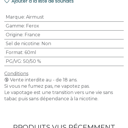
Ajouter à la liste de souhaits
Marque
:
Airmust
Gamme
:
Ferox
Origine
:
France
Sel de nicotine
:
Non
Format
:
60ml
PG/VG
:
50/50 %
Conditions
🔞 Vente interdite au - de 18 ans.
Si vous ne fumez pas, ne vapotez pas.
Le vapotage est une transition vers une vie sans
tabac puis sans dépendance à la nicotine.
PRODUITS VUS RÉCEMMENT