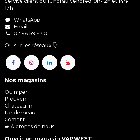
Service client du lundi au vendredi 9h-12h et 14h-
17h
WhatsApp
Email
02 98 59 63 01
Ou sur les réseaux 👇
Nos magasins
Quimper
Pleuven
Chateaulin
Landerneau
Combrit
➡️
A propos de nous
Ouvrir un magasin VAPWEST