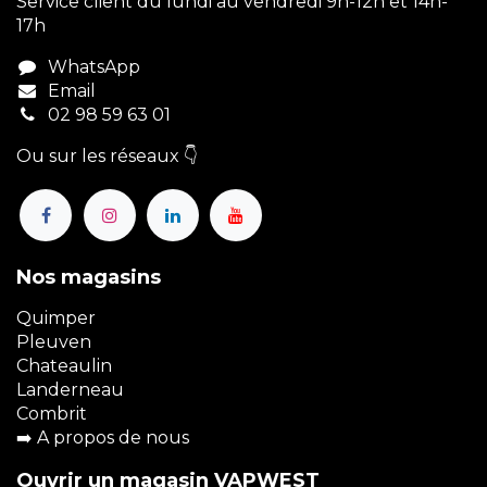
Service client du lundi au vendredi 9h-12h et 14h-
17h
WhatsApp
Email
02 98 59 63 01
Ou sur les réseaux 👇
Nos magasins
Quimper
Pleuven
Chateaulin
Landerneau
Combrit
➡️
A propos de nous
Ouvrir un magasin VAPWEST