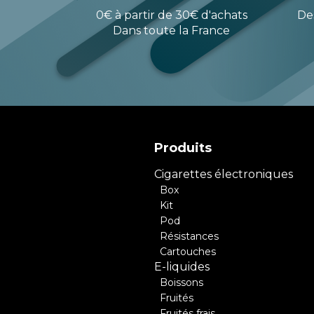
0€ à partir de 30€ d'achats
De
Dans toute la France
Produits
Cigarettes électroniques
Box
Kit
Pod
Résistances
Cartouches
E-liquides
Boissons
Fruités
Fruités frais