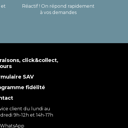
 et
Réactif ! On répond rapidement
à vos demandes
raisons, click&collect,
tours
rmulaire SAV
ogramme fidélité
ntact
vice client du lundi au
dredi 9h-12h et 14h-17h
WhatsApp