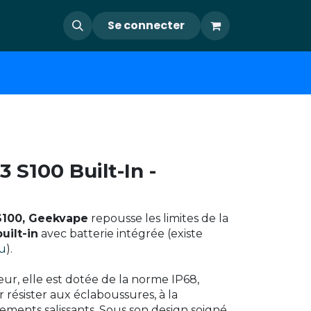
Se connecter
3 S100 Built-In -
 S100, Geekvape
repousse les limites de la
built-in
avec batterie intégrée (existe
cu
).
r, elle est dotée de la norme IP68,
résister aux éclaboussures, à la
ements salissants. Sous son design soigné,