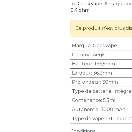
de GeekVape. Ainsi qu'une
0,4 ohm.
Ce produit n'est plus di
Marque
:
Geekvape
Gamme
:
Aegis
Hauteur
:
136,5mm
Largeur
:
36,3mm
Profondeur
:
30mm
Type de batterie
:
Intégré
Contenance
:
5,5ml
Autonomie
:
3000 mAh
Type de vape
:
DTL (direct
Conditions