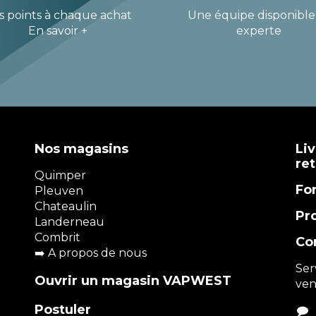
s points à chaque achat
Une équipe disponible
En savoir +
experte
Nos magasins
Liv
re
Quimper
Fo
Pleuven
Chateaulin
Pr
Landerneau
Combrit
Co
➡️
A propos de nous
Ser
Ouvrir un magasin VAPWEST
ven
Postuler