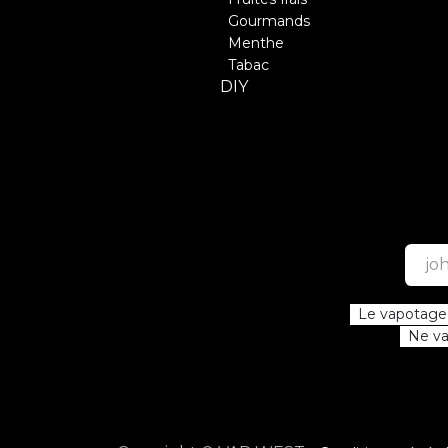
Gourmands
Menthe
Tabac
DIY
Le vapotage e
Ne vap