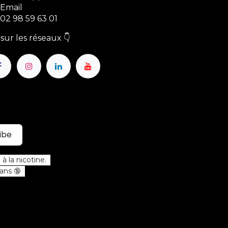
Email
02 98 59 63 01
sur les réseaux 👇
ibe
à la nicotine.
 ans 🔞