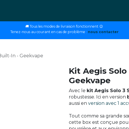
ettes
E-liquides
DIY
Nos magasins
Conseils
🚚 Tous les modes de livraison fonctionnent 😉
Tenez-nous au courant en cas de problème :
nous contacter
 Built-In - Geekvape
Kit Aegis Solo 
Geekvape
Avec le
kit Aegis Solo 3
robustesse. Ici en version
aussi en
version avec 1 ac
Tout comme sa grande sœu
cette box est conçue pour 
poussière et aux environn