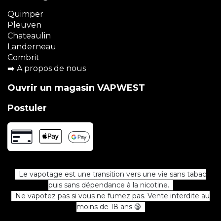
Quimper
Pleuven
Chateaulin
Landerneau
Combrit
➡️
A propos de nous
Ouvrir un magasin VAPWEST
Postuler
Le vapotage est une transition vers une vie sans tabac
puis sans dépendance à la nicotine.
Ne vapotez pas si vous ne fumez pas. Vente interdite au
moins de 18 ans 🔞