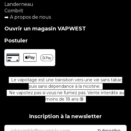
Landerneau
Combrit
➡️
A propos de nous
Ouvrir un magasin VAPWEST
Postuler
Le vapotage est une transition vers une vie sans tabac
puis sans dépendance à la nicotine.
Ne vapotez pas si vous ne fumez pas. Vente interdite au
moins de 18 ans 🔞
Inscription à la newsletter
Subscribe