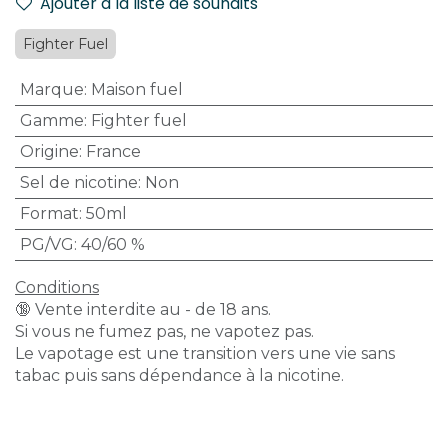
Ajouter à la liste de souhaits
Fighter Fuel
Marque
:
Maison fuel
Gamme
:
Fighter fuel
Origine
:
France
Sel de nicotine
:
Non
Format
:
50ml
PG/VG
:
40/60 %
Conditions
🔞 Vente interdite au - de 18 ans.
Si vous ne fumez pas, ne vapotez pas.
Le vapotage est une transition vers une vie sans
tabac puis sans dépendance à la nicotine.