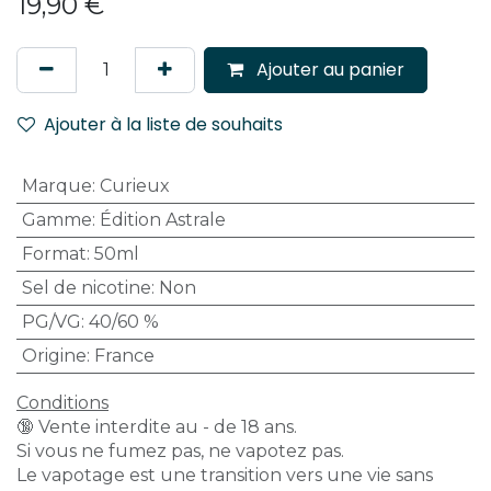
19,90
€
Ajouter au panier
Ajouter à la liste de souhaits
Marque
:
Curieux
Gamme
:
Édition Astrale
Format
:
50ml
Sel de nicotine
:
Non
PG/VG
:
40/60 %
Origine
:
France
Conditions
🔞 Vente interdite au - de 18 ans.
Si vous ne fumez pas, ne vapotez pas.
Le vapotage est une transition vers une vie sans