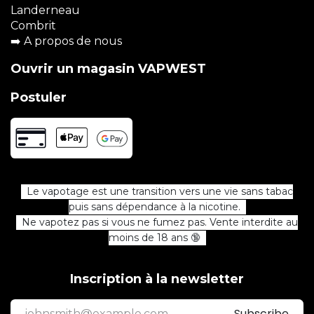
Landerneau
Combrit
➡️
A propos de nous
Ouvrir un magasin VAPWEST
Postuler
Le vapotage est une transition vers une vie sans tabac
puis sans dépendance à la nicotine.
Ne vapotez pas si vous ne fumez pas. Vente interdite au
moins de 18 ans 🔞
Inscription à la newsletter
Subscribe