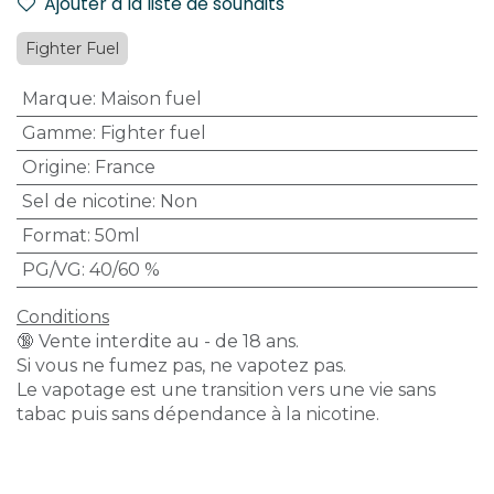
Ajouter à la liste de souhaits
Fighter Fuel
Marque
:
Maison fuel
Gamme
:
Fighter fuel
Origine
:
France
Sel de nicotine
:
Non
Format
:
50ml
PG/VG
:
40/60 %
Conditions
🔞 Vente interdite au - de 18 ans.
Si vous ne fumez pas, ne vapotez pas.
Le vapotage est une transition vers une vie sans
tabac puis sans dépendance à la nicotine.