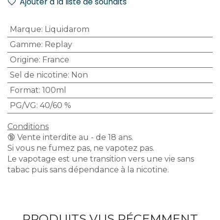
Ajouter à la liste de souhaits
Marque
:
Liquidarom
Gamme
:
Replay
Origine
:
France
Sel de nicotine
:
Non
Format
:
100ml
PG/VG
:
40/60 %
Conditions
🔞 Vente interdite au - de 18 ans.
Si vous ne fumez pas, ne vapotez pas.
Le vapotage est une transition vers une vie sans
tabac puis sans dépendance à la nicotine.
PRODUITS VUS RÉCEMMENT