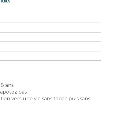
haits
18 ans.
vapotez pas.
tion vers une vie sans tabac puis sans