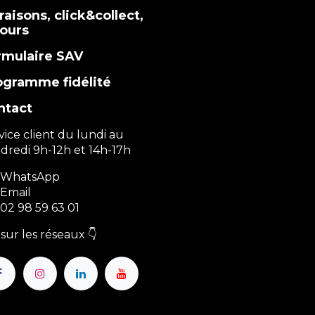
raisons, click&collect,
tours
rmulaire SAV
ogramme fidélité
ntact
vice client du lundi au
dredi 9h-12h et 14h-17h
WhatsApp
Email
02 98 59 63 01
sur les réseaux 👇