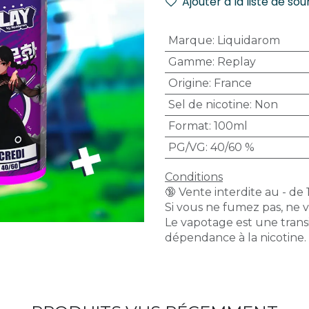
Ajouter à la liste de sou
Marque
:
Liquidarom
Gamme
:
Replay
Origine
:
France
Sel de nicotine
:
Non
Format
:
100ml
PG/VG
:
40/60 %
Conditions
🔞 Vente interdite au - de 
Si vous ne fumez pas, ne 
Le vapotage est une transi
dépendance à la nicotine.