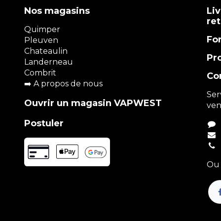
Nos magasins
Liv
re
Quimper
Fo
Pleuven
Chateaulin
Pr
Landerneau
Combrit
Co
➡️
A propos de nous
Ser
Ouvrir un magasin VAPWEST
ven
Postuler
Ou 