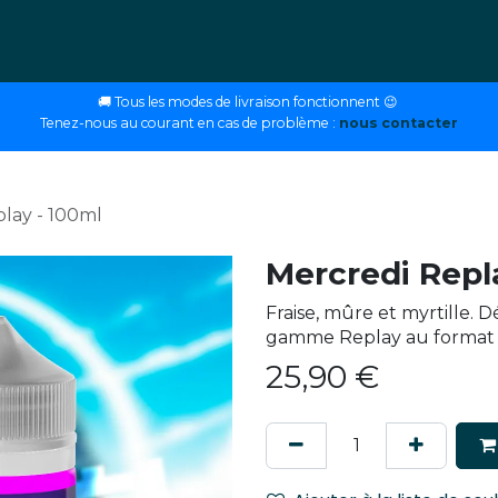
ettes
E-liquides
DIY
Nos magasins
Conseils
🚚 Tous les modes de livraison fonctionnent 😉
Tenez-nous au courant en cas de problème :
nous contacter
lay - 100ml
Mercredi Repl
Fraise, mûre et myrtille. 
gamme Replay au format 
25,90
€