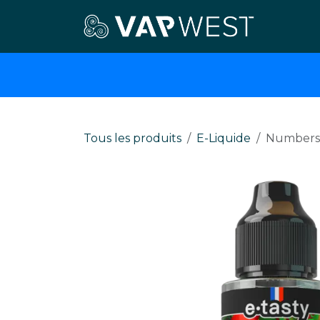
Se rendre au contenu
E-cigar
Tous les produits
E-Liquide
Numbers 