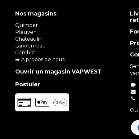
Nos magasins
Liv
re
Quimper
Fo
Pleuven
Chateaulin
Pr
Landerneau
Combrit
Co
➡️
A propos de nous
Ser
Ouvrir un magasin VAPWEST
ven
Postuler
Ou 