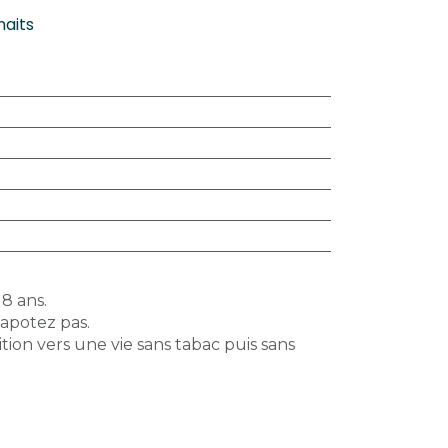
haits
18 ans.
vapotez pas.
tion vers une vie sans tabac puis sans