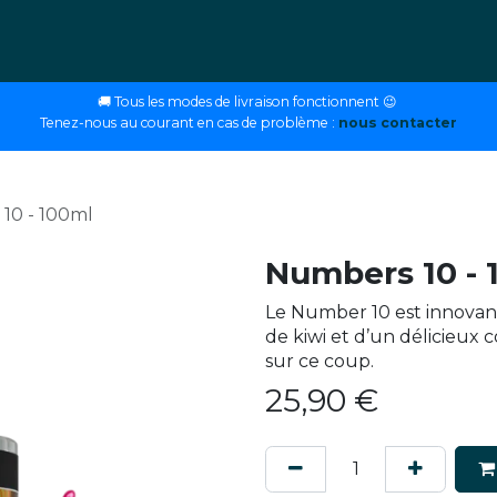
ettes
E-liquides
DIY
Nos magasins
Conseils
🚚 Tous les modes de livraison fonctionnent 😉
Tenez-nous au courant en cas de problème :
nous contacter
10 - 100ml
Numbers 10 - 
Le Number 10 est innovant
de kiwi et d’un délicieux c
sur ce coup.
25,90
€