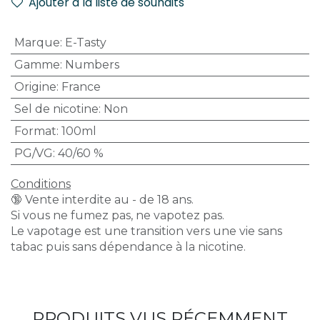
Ajouter à la liste de souhaits
Marque
:
E-Tasty
Gamme
:
Numbers
Origine
:
France
Sel de nicotine
:
Non
Format
:
100ml
PG/VG
:
40/60 %
Conditions
🔞 Vente interdite au - de 18 ans.
Si vous ne fumez pas, ne vapotez pas.
Le vapotage est une transition vers une vie sans
tabac puis sans dépendance à la nicotine.
PRODUITS VUS RÉCEMMENT