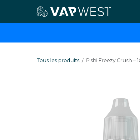
Se rendre au contenu
E-cigar
Tous les produits
Pishi Freezy Crush – 