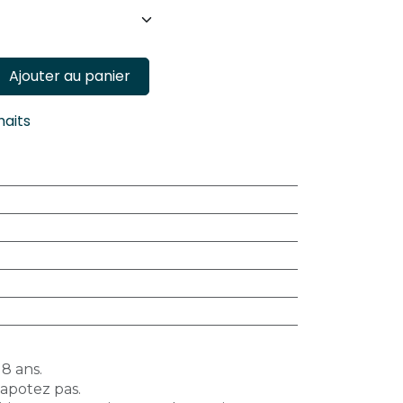
Ajouter au panier
haits
18 ans.
vapotez pas.