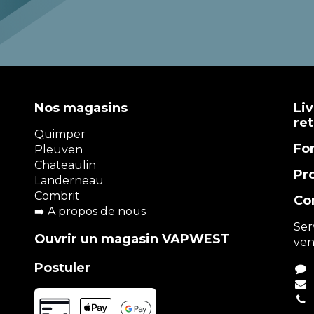
Nos magasins
Liv
re
Quimper
Fo
Pleuven
Chateaulin
Pr
Landerneau
Combrit
Co
➡️
A propos de nous
Ser
Ouvrir un magasin VAPWEST
ven
Postuler