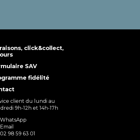
raisons, click&collect,
tours
rmulaire SAV
ogramme fidélité
ntact
vice client du lundi au
dredi 9h-12h et 14h-17h
WhatsApp
Email
02 98 59 63 01