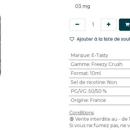
Ajouter à la liste de sou
Marque
:
E-Tasty
Gamme
:
Freezy Crush
Format
:
10ml
Sel de nicotine
:
Non
PG/VG
:
50/50 %
Origine
:
France
Conditions
🔞 Vente interdite au - de 
Si vous ne fumez pas, ne 