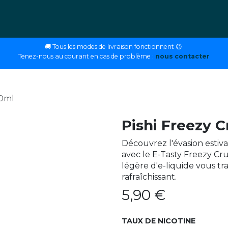
ettes
E-liquides
DIY
Nos magasins
Conseils
🚚 Tous les modes de livraison fonctionnent 😉
Tenez-nous au courant en cas de problème :
nous contacter
10ml
Pishi Freezy C
Découvrez l'évasion estiv
avec le E-Tasty Freezy Cru
légère d'e-liquide vous tr
rafraîchissant.
5,90
€
TAUX DE NICOTINE