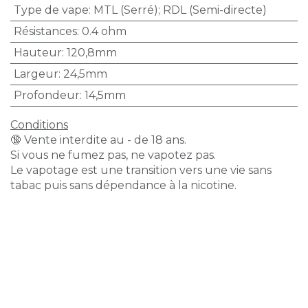
Type de vape
:
MTL (Serré); RDL (Semi-directe)
Résistances
:
0.4 ohm
Hauteur
:
120,8mm
Largeur
:
24,5mm
Profondeur
:
14,5mm
Conditions
🔞 Vente interdite au - de 18 ans.
Si vous ne fumez pas, ne vapotez pas.
Le vapotage est une transition vers une vie sans
tabac puis sans dépendance à la nicotine.