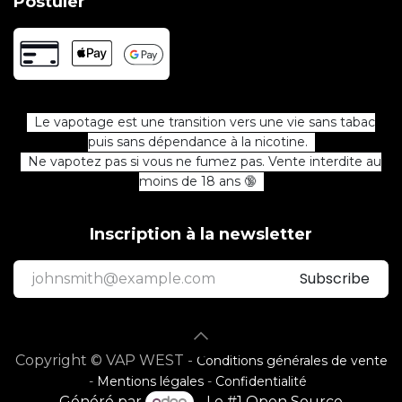
Postuler
Le vapotage est une transition vers une vie sans tabac
puis sans dépendance à la nicotine.
Ne vapotez pas si vous ne fumez pas. Vente interdite au
moins de 18 ans 🔞
Inscription à la newsletter
Subscribe
Copyright © VAP WEST -
Conditions générales de vente
-
Mentions légales
-
Confidentialité
Généré par
- Le #1
Open Source