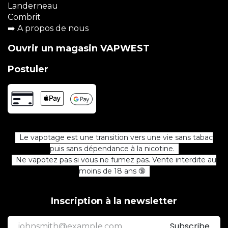
Landerneau
Combrit
➡️
A propos de nous
Ouvrir un magasin VAPWEST
Postuler
Le vapotage est une transition vers une vie sans tabac
puis sans dépendance à la nicotine.
Ne vapotez pas si vous ne fumez pas. Vente interdite au
moins de 18 ans 🔞
Inscription à la newsletter
Subscribe