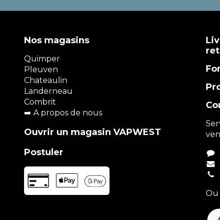
Nos magasins
Liv
re
Quimper
Fo
Pleuven
Chateaulin
Pr
Landerneau
Combrit
Co
➡️
A propos de nous
Ser
Ouvrir un magasin VAPWEST
ven
Postuler
Ou 