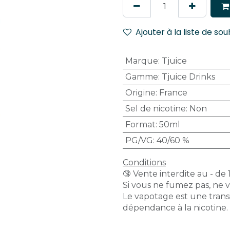
Ajouter à la liste de sou
Marque
:
Tjuice
Gamme
:
Tjuice Drinks
Origine
:
France
Sel de nicotine
:
Non
Format
:
50ml
PG/VG
:
40/60 %
Conditions
🔞 Vente interdite au - de 
Si vous ne fumez pas, ne 
Le vapotage est une transi
dépendance à la nicotine.