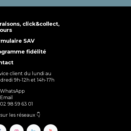
raisons, click&collect,
tours
rmulaire SAV
ogramme fidélité
ntact
vice client du lundi au
dredi 9h-12h et 14h-17h
WhatsApp
Email
02 98 59 63 01
sur les réseaux 👇