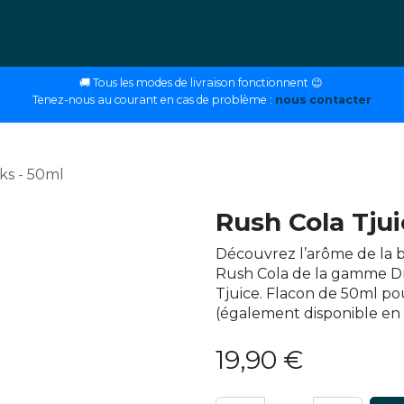
ettes
E-liquides
DIY
Nos magasins
Conseils
🚚 Tous les modes de livraison fonctionnent 😉
Tenez-nous au courant en cas de problème :
nous contacter
ks - 50ml
Rush Cola Tjui
Découvrez l’arôme de la bo
Rush Cola de la gamme Dr
Tjuice. Flacon de 50ml po
(également disponible en 
19,90
€