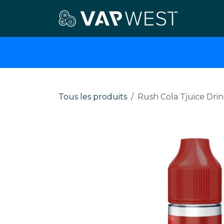
Se rendre au contenu
E-cigar
Tous les produits
Rush Cola Tjuice Drin